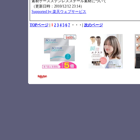
素材ケースステンレススチール素材について
（更新日時：2010/12/12 23:14）
Supported by 楽天ウェブサービス
TOPページ
|
1
2
3
4
5
6
7
・・・|
次のページ