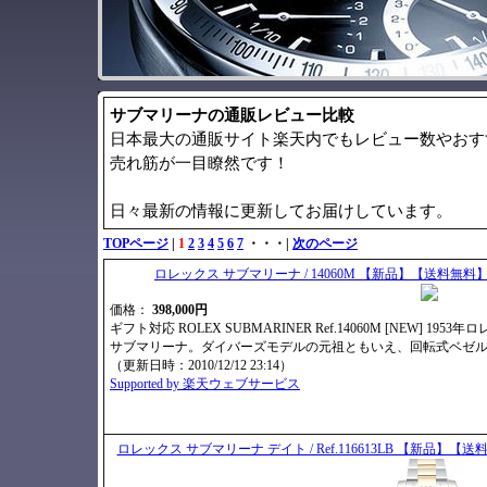
サブマリーナの通販レビュー比較
日本最大の通販サイト楽天内でもレビュー数やおす
売れ筋が一目瞭然です！
日々最新の情報に更新してお届けしています。
TOPページ
|
1
2
3
4
5
6
7
・・・|
次のページ
ロレックス サブマリーナ / 14060M 【新品】【送料
価格：
398,000円
ギフト対応 ROLEX SUBMARINER Ref.14060M [NEW]
サブマリーナ。ダイバーズモデルの元祖ともいえ、回転式ベゼ
（更新日時：2010/12/12 23:14）
Supported by 楽天ウェブサービス
ロレックス サブマリーナ デイト / Ref.116613LB 【新