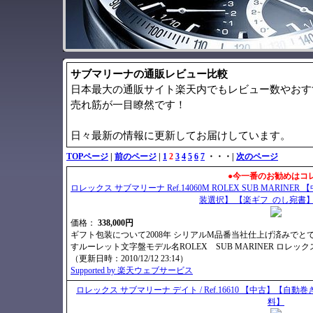
サブマリーナの通販レビュー比較
日本最大の通販サイト楽天内でもレビュー数やおす
売れ筋が一目瞭然です！
日々最新の情報に更新してお届けしています。
TOPページ
|
前のページ
|
1
2
3
4
5
6
7
・・・|
次のページ
●今一番のお勧めはコ
ロレックス サブマリーナ Ref.14060M ROLEX SUB MARINER 【中古】
装選択】 【楽ギフ_のし宛書】 
価格：
338,000円
ギフト包装について2008年 シリアルM品番当社仕上げ済みで
すルーレット文字盤モデル名ROLEX SUB MARINER ロレックス 
（更新日時：2010/12/12 23:14）
Supported by 楽天ウェブサービス
ロレックス サブマリーナ デイト / Ref.16610 【中古】
料】