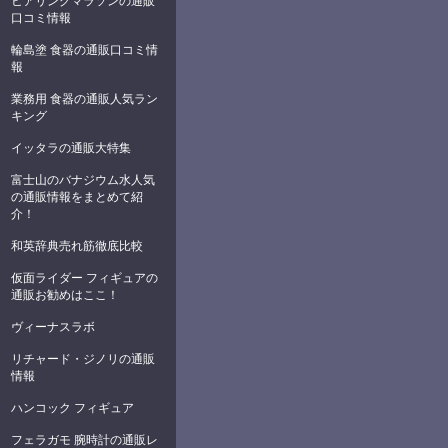
ヒアリングマラソンの通販
口コミ情報
輪島塗 食器の通販口コミ情
報
業務用 食器の通販人気ラン
キング
イッタラの通販大特集
富士山のバナジウム水人気
の通販情報をまとめて紹
介！
和英辞典売れ筋徹底比較
仮面ライダー フィギュアの
通販お勧めはここ！
ヴィーナスラボ
リチャード・ジノリの通販
情報
ハンコック フィギュア
フェラガモ 腕時計の通販レ