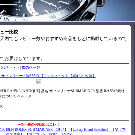
ュー比較
天内でもレビュー数やおすすめ商品をもとに掲載しているので
てお届けしています。
5
6
7
・・・|
次のページ
サブマリーナ / Ref.5513 【アンティーク】【楽ギフ_包装】
R Ref.5513 [ANTIQUE] 品名 サブマリーナSUBMARINER 型番 Ref.5513素材
材について ベルトス
）
ビス
●今一番のお勧めはコレ！
8LN ROLEX SUB MARINER 【新品】 【Luxury Brand Selection】 【楽ギフ_
包装選択】 【楽ギフ_のし宛書】 【YDK