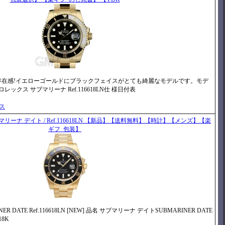
存在感!イエローゴールドにブラックフェイスがとても綺麗なモデルです。モデ
 ロレックス サブマリーナ Ref.116618LN仕 様日付表
）
ビス
ーナ デイト / Ref.116618LN 【新品】【送料無料】【時計】【メンズ】【楽
ギフ_包装】
R DATE Ref.116618LN [NEW] 品名 サブマリーナ デイトSUBMARINER DATE
18K