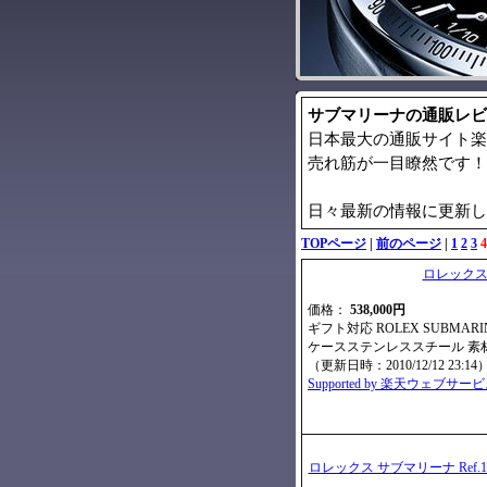
サブマリーナの通販レビ
日本最大の通販サイト楽
売れ筋が一目瞭然です！
日々最新の情報に更新し
TOPページ
|
前のページ
|
1
2
3
4
ロレックス 
価格：
538,000円
ギフト対応 ROLEX SUBMARINE
ケースステンレススチール 素
（更新日時：2010/12/12 23:14
Supported by 楽天ウェブサー
ロレックス サブマリーナ Ref.11661