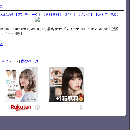
）
ビス
 Ref.1680 【アンティーク】【送料無料】【時計】【メンズ】【楽ギフ_包装】
RINER Ref.1680 [ANTIQUE] 品名 赤サブマリーナRED SUBMARINER 型番
レススチール 素材
）
ビス
5
6
7
・・・|
次のページ