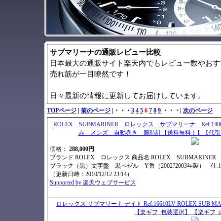
サブマリーナの通販レビュー比較
日本最大の通販サイト楽天内でもレビュー数やおす
売れ筋が一目瞭然です！
日々最新の情報に更新してお届けしています。
TOPページ
|
前のページ
|・・・
3
4
5
6
7
8
9
・・・|
次のページ
ROLEX SUBMARINER ロレックス サブマリーナ Ref.
み メンズ 自動巻き 腕時計【送料無料！】【代引き
価格：
288,000円
ブランド ROLEX ロレックス 商品名 ROLEX SUBMARINE
ブラック（黒）文字盤 黒ベゼル Y番（2002?2003年製） 
（更新日時：2010/12/12 23:14）
Supported by 楽天ウェブサービス
ロレックス サブマリーナ デイト Ref.16610LV ROLEX SUB MARINE
【楽ギフ_包装選択】 【楽ギフ_