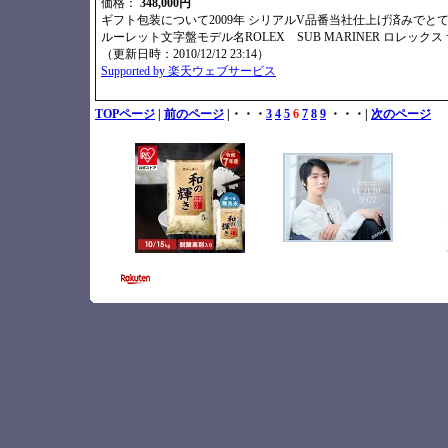
価格：
348,000円
ギフト包装について2009年 シリアルV品番当社仕上げ済みで
ルーレット文字盤モデル名ROLEX SUB MARINER ロレックス サ
（更新日時：2010/12/12 23:14）
Supported by 楽天ウェブサービス
TOPページ
|
前のページ
|・・・
3
4
5
6
7
8
9
・・・|
次のページ