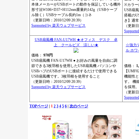
本体メーカーがUSBポートの動作を保証している機外
※カラー
形寸法W106×D37×H112mm重量約142g（USBケーブ
USB扇
ル除く）USBケーブル長約1m（コネ
搭載のU
（更新日時：2010/12/09 20:39）
き】通常
Supported by 楽天ウェブサービス
（更新日時：
Suppor
USB扇風機 FAN-U17WH ★オフィス デスク 卓
上 クールビズ 涼しい★
☆強力
ル ホ
価格：
970円
USB扇風機 FAN-U17WH ● お好みの風量を自由に調
節できる3枚羽根を使用したUSB扇風機 パソコンや
価格：
1
USBハブのUSBポートに接続するだけで使用できる
【UMF
USB扇風機です。3枚羽根を使用すること
機能性と
（更新日時：2010/12/09 20:39）
す。 機
Supported by 楽天ウェブサービス
を採用。
（更新日時：
Suppor
TOPページ
|
1
2
3
4
5
6
|
次のページ