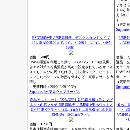
「GH-
じさせる
トロな首
える他、
す。
（更新日時：
Suppor
BSOTS05WH#USB扇風機 デスクスタンドタイプ
USB 
【12/10 AM09:59までポイント10倍】【ポイント倍付
ン/US
1206】
価格：
780円
価格：
2
USBの電源を利用して動く、バスパワーUSB扇風機。
返品・交
省エネ対策で冷房温度が高めに設定されているオフィ
カラーが
スでも、自分の周りだけ涼しく快適ワーク。ヒートア
HAVE 
ップしたパソコンの放熱を促すなど、夏季以外にも活
機」 =
躍し
（更新日時：
（更新日時：2010/12/09 20:39）
Suppor
Supported by 楽天ウェブサービス
良品アウトレット【22%OFF】USB扇風機（強力マグ
ネット内蔵マルチUSB扇風機）UMF01WHホワイト／
並べて使
UMF01BKブラック（黒,白,usbミニ扇風機,usb卓上扇
ト（強
風機,静か,静音,usbファン
UMF0
ト
価格：
1,230円
基本仕様対応機種USBポートを標準で持ち、パソコン
価格：
4