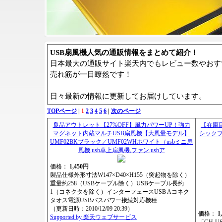
USB扇風機人気の通販情報をまとめて紹介！
日本最大の通販サイト楽天内でもレビュー数やおす
売れ筋が一目瞭然です！
日々最新の情報に更新してお届けしています。
TOPページ
|
1
2
3
4
5
6
|
次のページ
良品アウトレット【27%OFF】風力パワーUP！強力
【在庫
マグネット内蔵マルチUSB扇風機【大風量モデル】
シックブラ
UMF02BKブラック／UMF02WHホワイト（usbミニ扇
風機,usb卓上扇風機,ファン,usbア
価格：
1,450円
製品仕様外形寸法W147×D40×H155（突起物を除く）
重量約258（USBケーブル除く）USBケーブル長約
1（コネクタを除く）インターフェースUSB Aコネク
タオス電源USBバスパワー接続対応機種
（更新日時：2010/12/09 20:39）
価格：
1
Supported by 楽天ウェブサービス