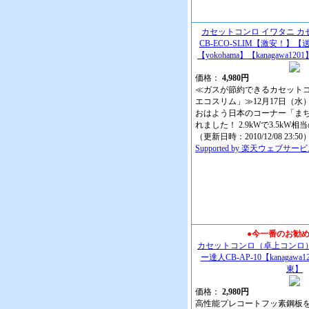
カセットコンロ イワタニ 
CB-ECO-SLIM【激安！】【
【yokohama】【kanagawa
価格：
4,980円
≪ガスが節約できるカセット
エコスリム」≫12月17日（水
おはよう日本のコーナー「ま
れました！ 2.9kWで3.5kW
（更新日時：2010/12/08 23:50
Supported by 楽天ウェブサー
●今一番のお勧
カセットコンロ（卓上コンロ）
ー達人CB-AP-10【kanagaw
東】
価格：
2,980円
高性能プレコートフッ素鋼板