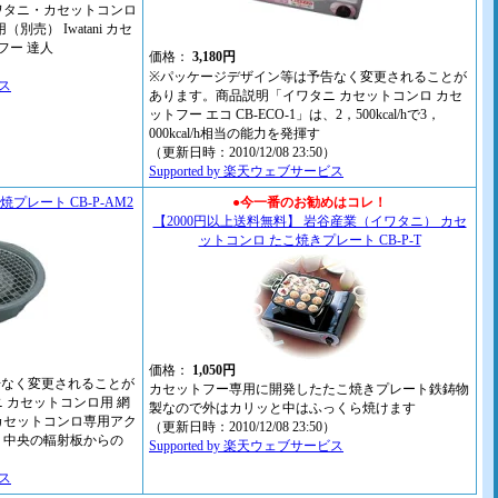
ワタニ・カセットコンロ
売） Iwatani カセ
フー 達人
価格：
3,180円
）
※パッケージデザイン等は予告なく変更されることが
ビス
あります。商品説明「イワタニ カセットコンロ カセ
ットフー エコ CB-ECO-1」は、2，500kcal/hで3，
000kcal/h相当の能力を発揮す
（更新日時：2010/12/08 23:50）
Supported by 楽天ウェブサービス
プレート CB-P-AM2
●今一番のお勧めはコレ！
【2000円以上送料無料】 岩谷産業（イワタニ） カセ
ットコンロ たこ焼きプレート CB-P-T
価格：
1,050円
告なく変更されることが
カセットフー専用に開発したたこ焼きプレート鉄鋳物
 カセットコンロ用 網
製なので外はカリッと中はふっくら焼けます
、カセットコンロ専用アク
（更新日時：2010/12/08 23:50）
。中央の輻射板からの
Supported by 楽天ウェブサービス
）
ビス