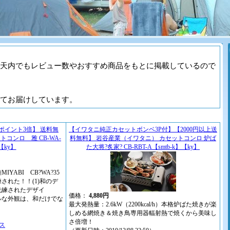
天内でもレビュー数やおすすめ商品をもとに掲載しているので
てお届けしています。
ポイント3倍】 送料無
【イワタニ純正カセットボンベ3P付】【2000円以上送
コンロ 雅 CB-WA-
料無料】 岩谷産業（イワタニ） カセットコンロ 炉ば
】【ky】
た大将?炙家? CB-RBT-A【smtb-k】【ky】
ABI CB?WA?35
された！！(1)和のデ
練されたデザイ
価格：
4,880円
な外観は、和だけでな
最大発熱量：2.6kW（2200kcal/h）本格炉ばた焼きが楽
しめる網焼き＆焼き鳥専用器輻射熱で焼くから美味し
）
さ倍増！
ビス