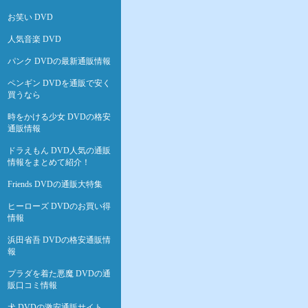
お笑い DVD
人気音楽 DVD
パンク DVDの最新通販情報
ペンギン DVDを通販で安く
買うなら
時をかける少女 DVDの格安
通販情報
ドラえもん DVD人気の通販
情報をまとめて紹介！
Friends DVDの通販大特集
ヒーローズ DVDのお買い得
情報
浜田省吾 DVDの格安通販情
報
プラダを着た悪魔 DVDの通
販口コミ情報
犬 DVDの激安通販サイト