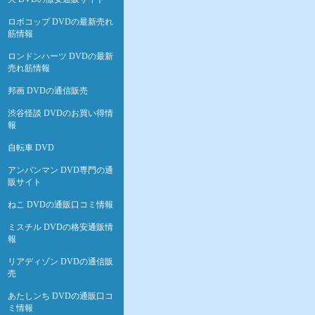
ロボコップ DVDの最新売れ
筋情報
ロンドンハーツ DVDの最新
売れ筋情報
邦画 DVDの通信販売
渋谷怪談 DVDのお買い得情
報
自転車 DVD
アンパンマン DVD専門の通
販サイト
ねこ DVDの通販口コミ情報
ミスチル DVDの格安通販情
報
リアディゾン DVDの通信販
売
あたしンち DVDの通販口コ
ミ情報