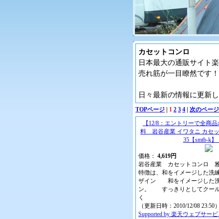
カセットコンロ
日本最大の通販サイト楽
売れ筋が一目瞭然です！
日々最新の情報に更新し
TOPページ
|
1
2
3
4
|
次のページ
【12/8：エントリーで全商品
料 岩谷産業 イワタニ カセット
35【smtb-k
価格：
4,619円
岩谷産業 カセットコンロ 雅MIY
特徴は、和をイメージした洗練
ザイン 和をイメージした洗
ン。 すっきりとしてクール
く
（更新日時：2010/12/08 23:50
Supported by 楽天ウェブサー