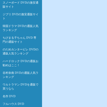
スノーボード DVDの激安通
販サイト
ジブリ DVDの激安通販サイ
ト
韓国ドラマ DVDの通販人気
ランキング
ちびまる子ちゃん DVD 専
門の通販サイト
のだめカンタービレ DVDの
通販人気ランキング
ハードロック DVDの通販お
勧めはここ！
谷村奈南 DVDの通販人気ラ
ンキング
ウルトラマン DVDを通販で
買うなら
名作 DVD
フルハウス DVD