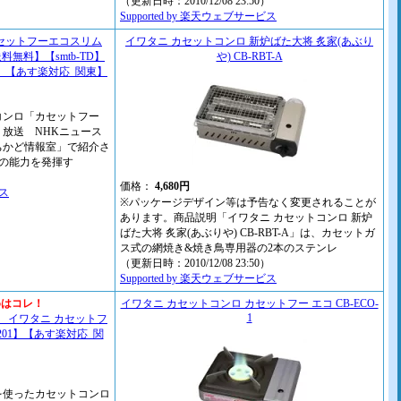
（更新日時：2010/12/08 23:50）
Supported by 楽天ウェブサービス
カセットフーエコスリム
イワタニ カセットコンロ 新炉ばた大将 炙家(あぶり
送料無料】【smtb-TD】
や) CB-RBT-A
1201】【あす楽対応_関東】
コンロ「カセットフー
）放送 NHKニュース
ちかど情報室」で紹介さ
相当の能力を発揮す
）
価格：
4,680円
ビス
※パッケージデザイン等は予告なく変更されることが
あります。商品説明「イワタニ カセットコンロ 新炉
ばた大将 炙家(あぶりや) CB-RBT-A」は、カセットガ
ス式の網焼き&焼き鳥専用器の2本のステンレ
（更新日時：2010/12/08 23:50）
Supported by 楽天ウェブサービス
めはコレ！
イワタニ カセットコンロ カセットフー エコ CB-ECO-
1
 イワタニ カセットフ
a1201】【あす楽対応_関
を使ったカセットコンロ