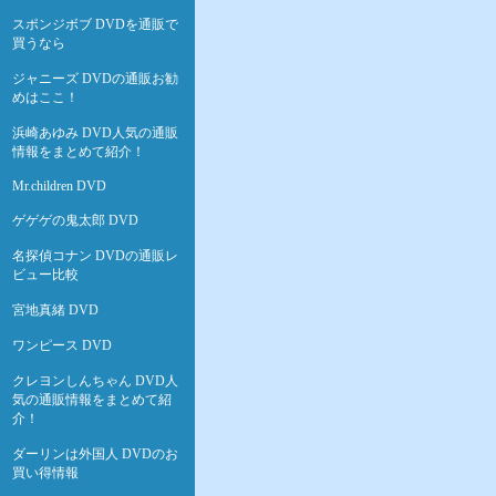
スポンジボブ DVDを通販で
買うなら
ジャニーズ DVDの通販お勧
めはここ！
浜崎あゆみ DVD人気の通販
情報をまとめて紹介！
Mr.children DVD
ゲゲゲの鬼太郎 DVD
名探偵コナン DVDの通販レ
ビュー比較
宮地真緒 DVD
ワンピース DVD
クレヨンしんちゃん DVD人
気の通販情報をまとめて紹
介！
ダーリンは外国人 DVDのお
買い得情報