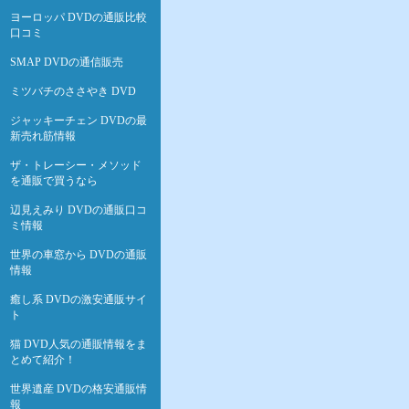
ヨーロッパ DVDの通販比較
口コミ
SMAP DVDの通信販売
ミツバチのささやき DVD
ジャッキーチェン DVDの最
新売れ筋情報
ザ・トレーシー・メソッド
を通販で買うなら
辺見えみり DVDの通販口コ
ミ情報
世界の車窓から DVDの通販
情報
癒し系 DVDの激安通販サイ
ト
猫 DVD人気の通販情報をま
とめて紹介！
世界遺産 DVDの格安通販情
報